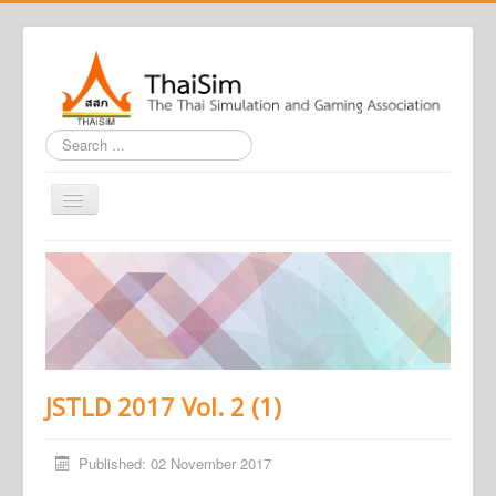
Search
...
Home
Journal
Conference
Association
JSTLD 2017 Vol. 2 (1)
Contact us
Published: 02 November 2017