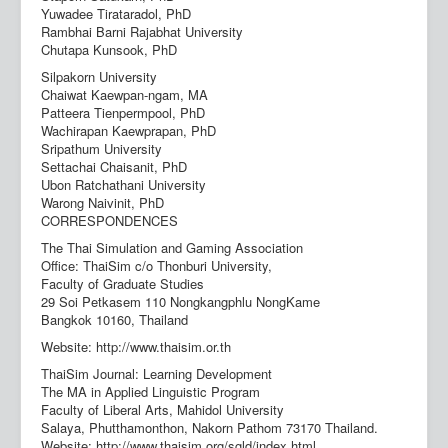
Yuwadee Tirataradol, PhD
Rambhai Barni Rajabhat University
Chutapa Kunsook, PhD
Silpakorn University
Chaiwat Kaewpan-ngam, MA
Patteera Tienpermpool, PhD
Wachirapan Kaewprapan, PhD
Sripathum University
Settachai Chaisanit, PhD
Ubon Ratchathani University
Warong Naivinit, PhD
CORRESPONDENCES
The Thai Simulation and Gaming Association
Office: ThaiSim c/o Thonburi University,
Faculty of Graduate Studies
29 Soi Petkasem 110 Nongkangphlu NongKame
Bangkok 10160, Thailand
Website: http://www.thaisim.or.th
ThaiSim Journal: Learning Development
The MA in Applied Linguistic Program
Faculty of Liberal Arts, Mahidol University
Salaya, Phutthamonthon, Nakorn Pathom 73170 Thailand.
Website: http://www.thaisim.org/sgld/index.html