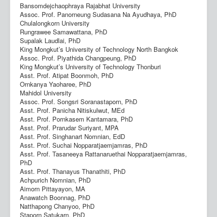
Bansomdejchaophraya Rajabhat University
Assoc. Prof. Panorneung Sudasana Na Ayudhaya, PhD
Chulalongkorn University
Rungrawee Samawattana, PhD
Supalak Laudlai, PhD
King Mongkut’s University of Technology North Bangkok
Assoc. Prof. Piyathida Changpeung, PhD
King Mongkut’s University of Technology Thonburi
Asst. Prof. Atipat Boonmoh, PhD
Ornkanya Yaoharee, PhD
Mahidol University
Assoc. Prof. Songsri Soranastaporn, PhD
Asst. Prof. Panicha Nitiskulwut, MEd
Asst. Prof. Pornkasem Kantamara, PhD
Asst. Prof. Prarudar Suriyant, MPA
Asst. Prof. Singhanart Nomnian, EdD
Asst. Prof. Suchai Nopparatjaemjamras, PhD
Asst. Prof. Tasaneeya Rattanaruethai Nopparatjaemjamras,
PhD
Asst. Prof. Thanayus Thanathiti, PhD
Achpurich Nomnian, PhD
Aimorn Pittayayon, MA
Anawatch Boonnag, PhD
Natthapong Chanyoo, PhD
Staporn Satukarn, PhD