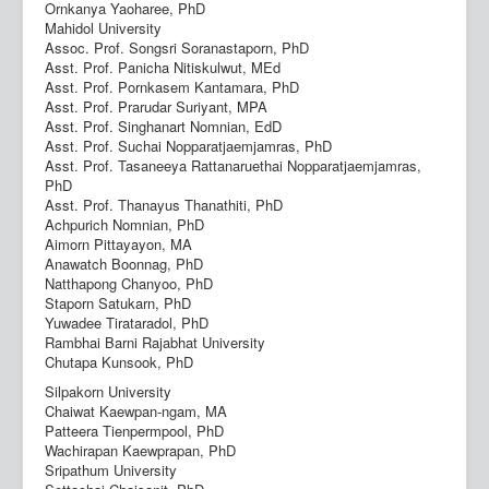
Ornkanya Yaoharee, PhD
Mahidol University
Assoc. Prof. Songsri Soranastaporn, PhD
Asst. Prof. Panicha Nitiskulwut, MEd
Asst. Prof. Pornkasem Kantamara, PhD
Asst. Prof. Prarudar Suriyant, MPA
Asst. Prof. Singhanart Nomnian, EdD
Asst. Prof. Suchai Nopparatjaemjamras, PhD
Asst. Prof. Tasaneeya Rattanaruethai Nopparatjaemjamras,
PhD
Asst. Prof. Thanayus Thanathiti, PhD
Achpurich Nomnian, PhD
Aimorn Pittayayon, MA
Anawatch Boonnag, PhD
Natthapong Chanyoo, PhD
Staporn Satukarn, PhD
Yuwadee Tirataradol, PhD
Rambhai Barni Rajabhat University
Chutapa Kunsook, PhD
Silpakorn University
Chaiwat Kaewpan-ngam, MA
Patteera Tienpermpool, PhD
Wachirapan Kaewprapan, PhD
Sripathum University