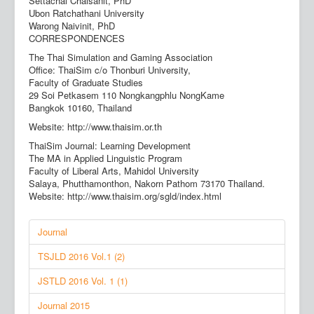
Settachai Chaisanit, PhD
Ubon Ratchathani University
Warong Naivinit, PhD
CORRESPONDENCES
The Thai Simulation and Gaming Association
Office: ThaiSim c/o Thonburi University,
Faculty of Graduate Studies
29 Soi Petkasem 110 Nongkangphlu NongKame
Bangkok 10160, Thailand
Website: http://www.thaisim.or.th
ThaiSim Journal: Learning Development
The MA in Applied Linguistic Program
Faculty of Liberal Arts, Mahidol University
Salaya, Phutthamonthon, Nakorn Pathom 73170 Thailand.
Website: http://www.thaisim.org/sgld/index.html
Journal
TSJLD 2016 Vol.1 (2)
JSTLD 2016 Vol. 1 (1)
Journal 2015