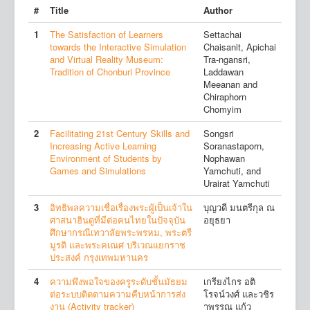
#
Title
Author
1
The Satisfaction of Learners
Settachai
towards the Interactive Simulation
Chaisanit, Apichai
and Virtual Reality Museum:
Tra-ngansri,
Tradition of Chonburi Province
Laddawan
Meeanan and
Chiraphorn
Chomyim
2
Facilitating 21st Century Skills and
Songsri
Increasing Active Learning
Soranastaporn,
Environment of Students by
Nophawan
Games and Simulations
Yamchuti, and
Urairat Yamchuti
3
อิทธิพลความเชื่อเรื่องพระผู้เป็นเจ้าใน
บุญวดี มนตรีกุล ณ
ศาสนาฮินดูที่มีต่อคนไทยในปัจจุบัน
อยุธยา
ศึกษากรณีเทวาลัยพระพรหม, พระตรี
มูรติ และพระคเณศ บริเวณแยกราช
ประสงค์ กรุงเทพมหานคร
4
ความพึงพอใจของครูระดับชั้นมัธยม
เกรียงไกร อติ
ต่อระบบติดตามความคืบหน้าการส่ง
โรจน์วงศ์ และวชิร
งาน (Activity tracker)
าพรรณ แก้ว