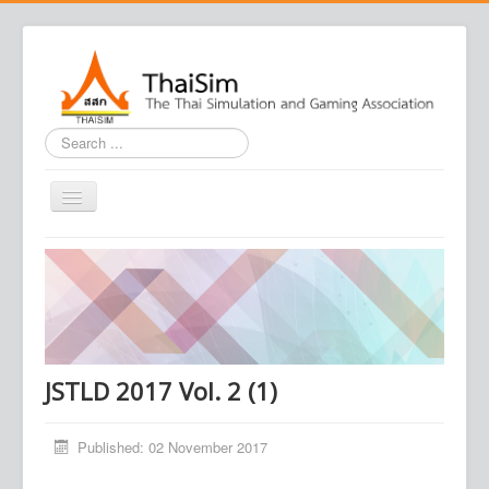
Search
...
Home
Journal
Conference
Association
JSTLD 2017 Vol. 2 (1)
Contact us
Published: 02 November 2017