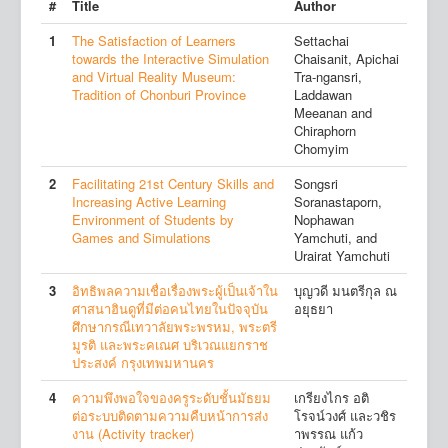
#
Title
Author
1
The Satisfaction of Learners
Settachai
towards the Interactive Simulation
Chaisanit, Apichai
and Virtual Reality Museum:
Tra-ngansri,
Tradition of Chonburi Province
Laddawan
Meeanan and
Chiraphorn
Chomyim
2
Facilitating 21st Century Skills and
Songsri
Increasing Active Learning
Soranastaporn,
Environment of Students by
Nophawan
Games and Simulations
Yamchuti, and
Urairat Yamchuti
3
อิทธิพลความเชื่อเรื่องพระผู้เป็นเจ้าใน
บุญวดี มนตรีกุล ณ
ศาสนาฮินดูที่มีต่อคนไทยในปัจจุบัน
อยุธยา
ศึกษากรณีเทวาลัยพระพรหม, พระตรี
มูรติ และพระคเณศ บริเวณแยกราช
ประสงค์ กรุงเทพมหานคร
4
ความพึงพอใจของครูระดับชั้นมัธยม
เกรียงไกร อติ
ต่อระบบติดตามความคืบหน้าการส่ง
โรจน์วงศ์ และวชิร
งาน (Activity tracker)
าพรรณ แก้ว